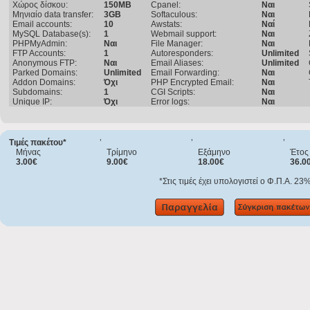
Χώρος δίσκου:
150MB
Cpanel:
Ναι
Μηνιαίο data transfer:
3GB
Softaculous:
Ναι
Email accounts:
10
Awstats:
Ναί
MySQL Database(s):
1
Webmail support:
Ναι
PHPMyAdmin:
Ναι
File Manager:
Ναι
FTP Accounts:
1
Autoresponders:
Unlimited
Anonymous FTP:
Ναι
Email Aliases:
Unlimited
Parked Domains:
Unlimited
Email Forwarding:
Ναι
Addon Domains:
Όχι
PHP Encrypted Email:
Ναι
Subdomains:
1
CGI Scripts:
Ναι
Unique IP:
Όχι
Error logs:
Ναι
Τιμές πακέτου*
’
’
’
Μήνας
Τρίμηνο
Εξάμηνο
Έτος
3.00€
9.00€
18.00€
36.0
*Στις τιμές έχει υπολογιστεί ο Φ.Π.Α. 23